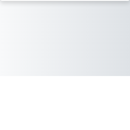
Je bent niet ingelogd
Samenvatting gegevensretentie
Installeer de mobiele app
Schakel over naar standaard thema